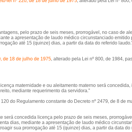
to-lei nº 220, de 18 de julho de 1975
, alterado pela Lei nº 800
ntagens, pelo prazo de seis meses, prorrogável, no caso de al
iante a apresentação de laudo médico circunstanciado emitido pe
ogação até 15 (quinze) dias, a partir da data do referido laudo.
0, de 18 de julho de 1975
, alterado pela Lei nº 800, de 1984, pa
licença maternidade e ou aleitamento materno será concedida,
reito, mediante requerimento da servidora.”
go 120 do Regulamento constante do Decreto nº 2479, de 8 de m
te será concedida licença pelo prazo de seis meses, prorrogáve
enta dias, mediante a apresentação de laudo médico circunstanc
oagir sua prorrogação até 15 (quinze) dias, a partir da data do 