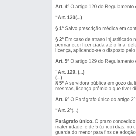
Art. 4º
O artigo 120 do Regulamento c
“Art. 120(...)
§ 1º
Salvo prescrição médica em contr
§ 2º
Em caso de atraso injustificado n
permanecer licenciada até o final defe
licença, aplicando-se o disposto pelo 
Art. 5º
O artigo 129 do Regulamento c
“Art. 129. (...)
(...)
§ 5º
A servidora pública em gozo da 
mesmas, licença prêmio a que tiver di
Art. 6º
O Parágrafo único do artigo 2
“Art. 2º
(...)
Parágrafo único.
O prazo concedido a
maternidade, e de 5 (cinco) dias, no 
guarda do menor para fins de adoção