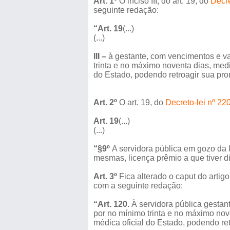
Art. 1º
O inciso III, do art. 19, do
Decre
seguinte redação:
“Art. 19
(...)
(...)
III –
à gestante, com vencimentos e va
trinta e no máximo noventa dias, med
do Estado, podendo retroagir sua prorr
Art. 2º
O art. 19, do
Decreto-lei nº 22
Art. 19
(...)
(...)
“§9º
A servidora pública em gozo da 
mesmas, licença prêmio a que tiver di
Art. 3º
Fica alterado o caput do arti
com a seguinte redação:
“Art. 120.
À servidora pública gestan
por no mínimo trinta e no máximo nov
médica oficial do Estado, podendo retr