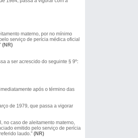
, de 1984, passa a vigorar com a
eitamento materno, por no mínimo
lo serviço de perícia médica oficial
”
(NR)
ssa a ser acrescido do seguinte § 9º:
 imediatamente após o término das
arço de 1979, que passa a vigorar
l, no caso de aleitamento materno,
iado emitido pelo serviço de perícia
referido laudo.”
(NR)