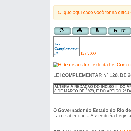
Clique aqui caso você tenha dificu
Por Nº
Lei
Complementar
nº
128
/
2009
LEI COMPLEMENTAR Nº 128, DE 2
ALTERA A REDAÇÃO DO INCISO III DO AR
8 DE MARÇO DE 1979, E DO ARTIGO 2º D
O Governador do Estado do Rio de
Faço saber que a Assembléia Legislat