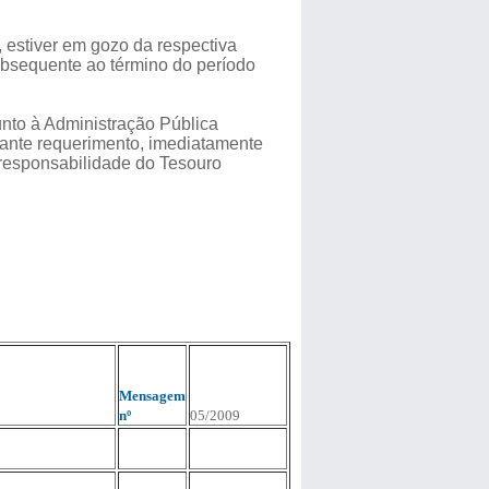
, estiver em gozo da respectiva
 subsequente ao término do período
nto à Administração Pública
iante requerimento, imediatamente
 responsabilidade do Tesouro
Mensagem
nº
05/2009