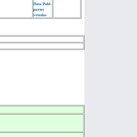
Data Publ.
partes
vetadas