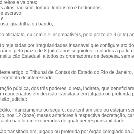
ireitos e valores;
s afins, racismo, tortura, terrorismo e hediondos;
de escravo;
 e
nosa, quadrilha ou bando;
o oficialato, ou com ele incompatíveis, pelo prazo de 8 (oito) 
ão rejeitadas por irregularidades insanável que configure ato d
ciário, pelo prazo de 8 (oito) anos seguintes, contados a partir
 Constituição Estadual, a todos os ordenadores de despesa, sem
 deste artigo, o Tribunal de Contas do Estado do Rio de Janeiro,
querimento do interessado.
ação pública, dos três poderes, direta, indireta, que beneficiar
em condenados em decisão transitada em julgado ou proferida po
são judicial;
édito, financiamento ou seguro, que tenham sido ou estejam se
cido, nos 12 (doze) meses anteriores à respectiva decretação, ca
uanto não forem exonerados de qualquer responsabilidade;
o transitada em julgado ou proferida por órgão colegiado da Ju