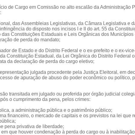
cio de Cargo em Comissão no alto escalão da Administração Públ
:
nal, das Assembleias Legislativas, da Câmara Legislativa e 
fringência do disposto nos incisos I e II do art. 55 da Constitu
das Constituições Estaduais e Leis Orgânicas dos Municípios e
laração de perda do mandato;
ador de Estado e do Distrito Federal e o ex-prefeito e o ex-vic
o da Constituição Estadual, da Lei Orgânica do Distrito Federal 
ata da declaração de perda do cargo eletivo;
epresentação julgada procedente pela Justiça Eleitoral, em dec
ocesso de apuração de abuso do poder econômico ou político, p
ão transitada em julgado ou proferida por órgão judicial cole
 após o cumprimento da pena, pelos crimes:
blica, a administração pública e o patrimônio público;
ema financeiro, o mercado de capitais e os previstos na lei que r
pública;
ine pena privativa de liberdade;
 em que houver condenação à perda do cargo ou à inabilitação 