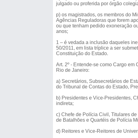
julgado ou proferida por órgão colegia
p) os magistrados, os membros do Min
Agências Reguladoras que forem apo
ou que tenham pedido exoneração ou a
anos;
1 – é vedada a inclusão daqueles inel
50/2011, em lista tríplice a ser sub
Constituição do Estado.
Art. 2º - Entende-se como Cargo em C
Rio de Janeiro:
a) Secretários, Subsecretários de Es
do Tribunal de Contas do Estado, Pre
b) Presidentes e Vice-Presidentes, C
indireta;
c) Chefe de Polícia Civil, Titulares
de Batalhões e Quartéis de Polícia Mil
d) Reitores e Vice-Reitores de Unive