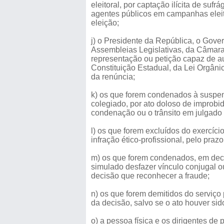
eleitoral, por captação ilícita de su
agentes públicos em campanhas eleito
eleição;
j) o Presidente da República, o Gove
Assembleias Legislativas, da Câmara
representação ou petição capaz de aut
Constituição Estadual, da Lei Orgânic
da renúncia;
k) os que forem condenados à suspensã
colegiado, por ato doloso de improbid
condenação ou o trânsito em julgado 
l) os que forem excluídos do exercíci
infração ético-profissional, pelo praz
m) os que forem condenados, em decis
simulado desfazer vínculo conjugal ou
decisão que reconhecer a fraude;
n) os que forem demitidos do serviço 
da decisão, salvo se o ato houver si
o) a pessoa física e os dirigentes de 