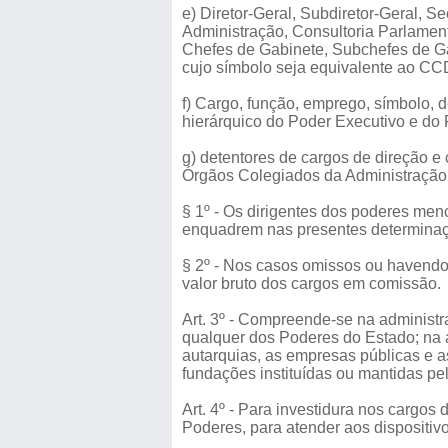
e) Diretor-Geral, Subdiretor-Geral, S
Administração, Consultoria Parlament
Chefes de Gabinete, Subchefes de Ga
cujo símbolo seja equivalente ao CC
f) Cargo, função, emprego, símbolo, de
hierárquico do Poder Executivo e do 
g) detentores de cargos de direção e
Órgãos Colegiados da Administração D
§ 1º - Os dirigentes dos poderes men
enquadrem nas presentes determina
§ 2º - Nos casos omissos ou havendo
valor bruto dos cargos em comissão.
Art. 3º - Compreende-se na administra
qualquer dos Poderes do Estado; na ad
autarquias, as empresas públicas e 
fundações instituídas ou mantidas p
Art. 4º - Para investidura nos cargos
Poderes, para atender aos dispositivo