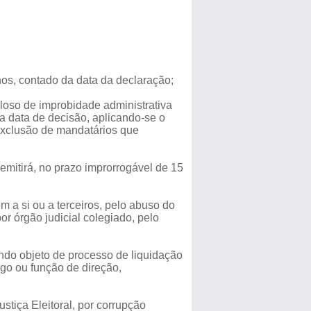
anos, contado da data da declaração;
oloso de improbidade administrativa
 da data de decisão, aplicando-se o
 exclusão de mandatários que
 emitirá, no prazo improrrogável de 15
em a si ou a terceiros, pelo abuso do
r órgão judicial colegiado, pelo
ndo objeto de processo de liquidação
rgo ou função de direção,
stiça Eleitoral, por corrupção