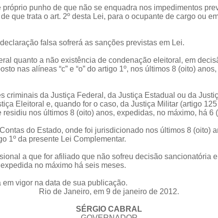
e próprio punho de que não se enquadra nos impedimentos pre
que trata o art. 2º desta Lei, para o ocupante de cargo ou empr
 declaração falsa sofrerá as sanções previstas em Lei.
eral quanto a não existência de condenação eleitoral, em decis
sto nas alíneas “c” e “o” do artigo 1º, nos últimos 8 (oito) ano
s criminais da Justiça Federal, da Justiça Estadual ou da Justiç
tiça Eleitoral e, quando for o caso, da Justiça Militar (artigo 12
 residiu nos últimos 8 (oito) anos, expedidas, no máximo, há 6 
 Contas do Estado, onde foi jurisdicionado nos últimos 8 (oito)
tigo 1º da presente Lei Complementar.
ssional a que for afiliado que não sofreu decisão sancionatória 
os, expedida no máximo há seis meses.
á em vigor na data de sua publicação.
Rio de Janeiro, em 9 de janeiro de 2012.
SÉRGIO CABRAL
GOVERNADOR