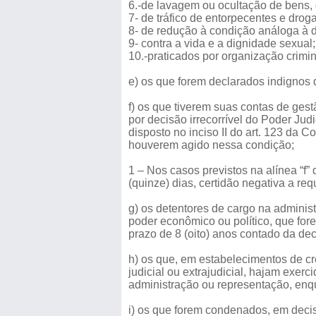
6.-de lavagem ou ocultação de bens, d
7- de tráfico de entorpecentes e droga
8- de redução à condição análoga à 
9- contra a vida e a dignidade sexual;
10.-praticados por organização crimi
e) os que forem declarados indignos d
f) os que tiverem suas contas de gest
por decisão irrecorrível do Poder Judi
disposto no inciso II do art. 123 da
houverem agido nessa condição;
1 – Nos casos previstos na alínea “f”
(quinze) dias, certidão negativa a re
g) os detentores de cargo na administr
poder econômico ou político, que for
prazo de 8 (oito) anos contado da deci
h) os que, em estabelecimentos de cr
judicial ou extrajudicial, hajam exer
administração ou representação, enq
i) os que forem condenados, em decisã