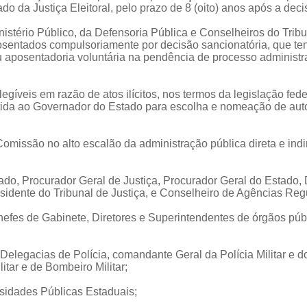
do da Justiça Eleitoral, pelo prazo de 8 (oito) anos após a deci
istério Público, da Defensoria Pública e Conselheiros do Trib
sentados compulsoriamente por decisão sancionatória, que te
posentadoria voluntária na pendência de processo administrativ
egíveis em razão de atos ilícitos, nos termos da legislação fe
metida ao Governador do Estado para escolha e nomeação de aut
omissão no alto escalão da administração pública direta e indi
tado, Procurador Geral de Justiça, Procurador Geral do Estado,
sidente do Tribunal de Justiça, e Conselheiro de Agências Reg
hefes de Gabinete, Diretores e Superintendentes de órgãos públ
 de Delegacias de Polícia, comandante Geral da Polícia Militar
itar e de Bombeiro Militar;
rsidades Públicas Estaduais;