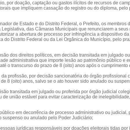
frágio, por doação, captação ou gastos ilícitos de recursos de 
rais que impliquem cassação do registro ou do diploma, pelo p
rnador de Estado e do Distrito Federal, o Prefeito, os membros
 Legislativa, das Câmaras Municipais que renunciarem a seus
orizar a abertura de processo por infringência a dispositivo da
a do Distrito Federal ou da Lei Orgânica do Município, pelo pra
o dos direitos políticos, em decisão transitada em julgado ou 
ade administrativa que importe lesão ao patrimônio público e en
até o transcurso do prazo de 8 (oito) anos após o cumprimento
o da profissão, por decisão sancionatória do órgão profissiona
o de 8 (oito) anos, salvo se o ato houver sido anulado ou suspen
ão transitada em julgado ou proferida por órgão judicial coleg
 de união estável para evitar caracterização de inelegibilidade,
público em decorrência de processo administrativo ou judicial, 
do suspenso ou anulado pelo Poder Judiciário;
pessoas jurídicas responsáveis por doações eleitorais tidas por 