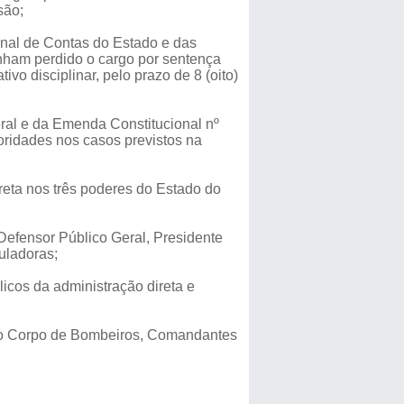
são;
unal de Contas do Estado e das
nham perdido o cargo por sentença
o disciplinar, pelo prazo de 8 (oito)
deral e da Emenda Constitucional nº
oridades nos casos previstos na
reta nos três poderes do Estado do
 Defensor Público Geral, Presidente
uladoras;
icos da administração direta e
 e do Corpo de Bombeiros, Comandantes