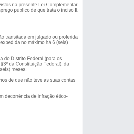
vistos na presente Lei Complementar
ego público de que trata o inciso II,
ão transitada em julgado ou proferida
s, expedida no máximo há 6 (seis)
a do Distrito Federal (para os
5 §3º da Constituição Federal), da
(seis) meses;
 anos de que não teve as suas contas
em decorrência de infração ético-