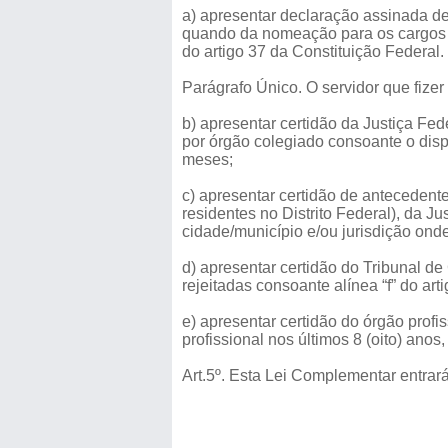
a) apresentar declaração assinada d
quando da nomeação para os cargos de 
do artigo 37 da Constituição Federal.
Parágrafo Único. O servidor que fizer
b) apresentar certidão da Justiça Fed
por órgão colegiado consoante o dispo
meses;
c) apresentar certidão de antecedente
residentes no Distrito Federal), da Jus
cidade/município e/ou jurisdição onde
d) apresentar certidão do Tribunal de
rejeitadas consoante alínea “f” do ar
e) apresentar certidão do órgão profi
profissional nos últimos 8 (oito) an
Art.5º. Esta Lei Complementar entrar