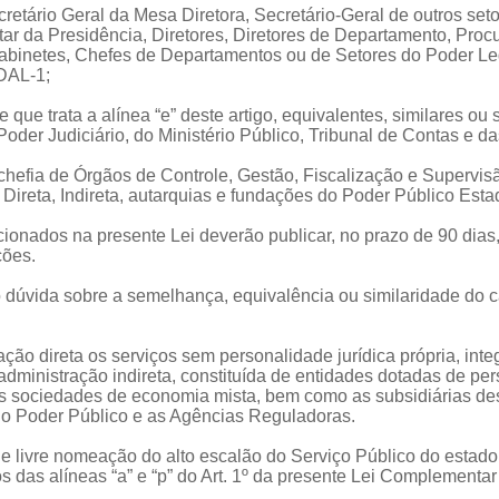
ecretário Geral da Mesa Diretora, Secretário-Geral de outros se
ar da Presidência, Diretores, Diretores de Departamento, Proc
binetes, Chefes de Departamentos ou de Setores do Poder Leg
DAL-1;
 que trata a alínea “e” deste artigo, equivalentes, similares ou
Poder Judiciário, do Ministério Público, Tribunal de Contas e 
 chefia de Órgãos de Controle, Gestão, Fiscalização e Supervi
ireta, Indireta, autarquias e fundações do Poder Público Esta
cionados na presente Lei deverão publicar, no prazo de 90 dias
ções.
 dúvida sobre a semelhança, equivalência ou similaridade do c
ção direta os serviços sem personalidade jurídica própria, inte
ministração indireta, constituída de entidades dotadas de pers
as sociedades de economia mista, bem como as subsidiárias des
elo Poder Público e as Agências Reguladoras.
 de livre nomeação do alto escalão do Serviço Público do estado 
s das alíneas “a” e “p” do Art. 1º da presente Lei Complementar