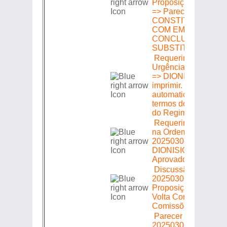
Proposição 202503
=> Parecer:
CONSTITUCIONAL
COM EMENDAS,
CONCLUINDO POR
SUBSTITUTIVO
Requerimento de
Urgência => 20250
=> DIONISIO LINS =
imprimir. Deferido
automaticamente no
termos do § 4° do art
do Regimento Intern
Requerimento de In
na Ordem do Dia =>
20250306580 =>
DIONISIO LINS =>
Aprovado
Discussão Única =>
20250306580 =>
Proposição => Ence
Volta Com Emendas
Comissões Técnicas
Parecer em Plenári
20250306580 =>