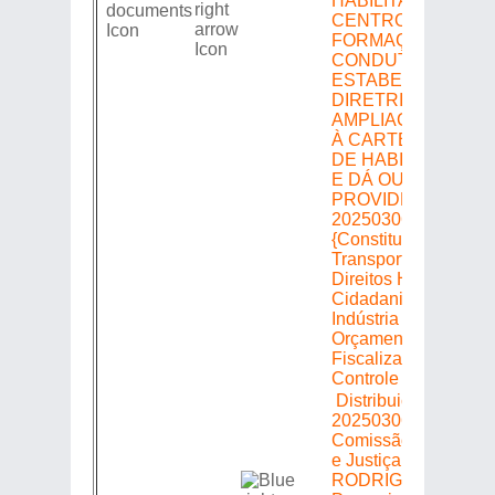
HABILITAÇÃO AOS
CENTROS DE
FORMAÇÃO DE
CONDUTORES (CF
ESTABELECE
DIRETRIZES PARA 
AMPLIAÇÃO DO A
À CARTEIRA NACI
DE HABILITAÇÃO (
E DÁ OUTRAS
PROVIDÊNCIAS =>
20250306580 =>
{Constituição e Justi
Transportes Defesa 
Direitos Humanos e
Cidadania Economi
Indústria e Comércio
Orçamento Finanças
Fiscalização Finance
Controle }
Distribuição =>
20250306580 =>
Comissão de Consti
e Justiça => Relator:
RODRIGO AMORIM 