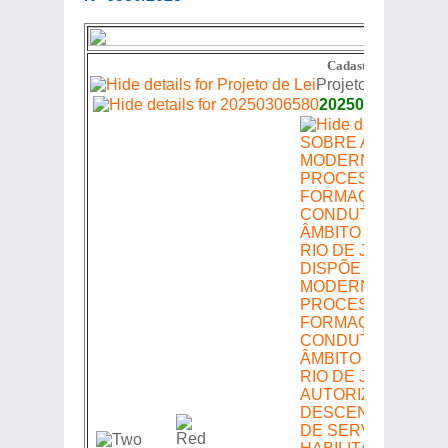
Cadastro de Proposiç
Projeto de Lei
20250306580
DISPÕE SOBRE A
MODERNIZAÇÃO 
PROCESSO DE
FORMAÇÃO DE
CONDUTORES NO
ÂMBITO DO ESTAD
RIO DE JANEIRO,
AUTORIZA A
DESCENTRALIZA
DE SERVIÇOS DE