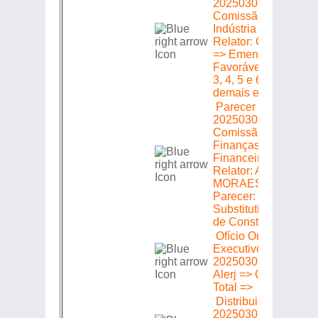
20250306580 =>
Comissão de Econo
Indústria e Comércio
Relator: CELIA JO
=> Emenda => Parec
Favorável ás emenda
3, 4, 5 e 6 e contrári
demais emendas
Parecer em Plenári
20250306580 =>
Comissão de Orçam
Finanças Fiscalizaç
Financeira e Control
Relator: ANDERSO
MORAES => Emend
Parecer: Favorável 
Substitutivo da Com
de Constituição e Ju
Ofício Origem: Pode
Executivo =>
20250306580 => Des
Alerj => Comunicar 
Total =>
Distribuição =>
20250306580 =>