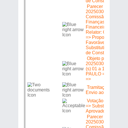
de Constituição e Ju
Parecer em Plenári
20250306580 =>
Comissão de Orçam
Finanças Fiscalizaç
Financeira e Control
Relator: CELIA JO
=> Proposição => Pa
Favorável com o
Substitutivo da Com
de Constituição e Ju
Objeto para Aprecia
20250306580 => E
(s) 01 a 13 => LUIZ
PAULO => Sem Pare
=>
Tramitação de Autóg
Envio ao Poder Exec
Votação => 202503
=> Substitutivo da C
Aprovado (a) (s)
Parecer em Plenári
20250306580 =>
Comissão de Consti