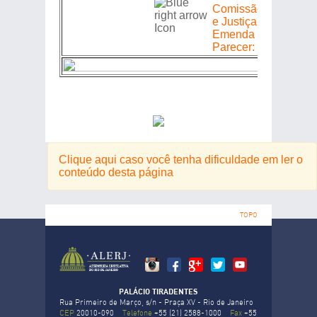
Comissão de Consti
e Justiça => Relator:
Emenda 202503065
Parecer:
Clique aqui caso você tenha dificuldade em ler o
conteúdo desta página
TOPO
PALÁCIO TIRADENTES
Rua Primeiro de Março, s/n - Praça XV - Rio de Janeiro
CEP
20010-090
Telefone
+55 (21) 2588-1000
Fax
+55