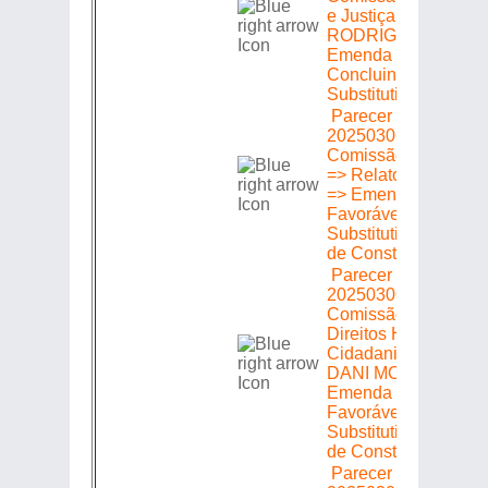
e Justiça => Relator:
RODRIGO AMORIM 
Emenda => Parecer:
Concluindo por
Substitutivo
Parecer em Plenári
20250306580 =>
Comissão de Transp
=> Relator: DIONISI
=> Emenda => Parec
Favorável com o
Substitutivo da Com
de Constituição e Ju
Parecer em Plenári
20250306580 =>
Comissão de Defesa
Direitos Humanos e
Cidadania => Relato
DANI MONTEIRO =
Emenda => Parecer:
Favorável com o
Substitutivo da Com
de Constituição e Ju
Parecer em Plenári