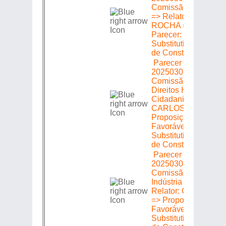
Comissão de Transp
=> Relator: MARTH
ROCHA => Proposiç
Parecer: Favorável 
Substitutivo da Com
de Constituição e Ju
Parecer em Plenári
20250306580 =>
Comissão de Defesa
Direitos Humanos e
Cidadania => Relato
CARLOS MINC =>
Proposição => Parec
Favorável com o
Substitutivo da Com
de Constituição e Ju
Parecer em Plenári
20250306580 =>
Comissão de Econo
Indústria e Comércio
Relator: CELIA JO
=> Proposição => Pa
Favorável com o
Substitutivo da Com