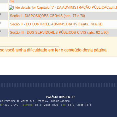
76)
Capít
Seção I - DISPOSIÇÕES GERAIS (arts. 77 e 78)
Seção II - DO CONTROLE ADMINISTRATIVO (arts. 79 a 81)
Seção III - DOS SERVIDORES PÚBLICOS CIVIS (arts. 82 a 90)
so você tenha dificuldade em ler o conteúdo desta página
PALÁCIO TIRADENTES
ua Primeiro de Março, s/n - Praça XV - Rio de Janeiro
EP
20010-090
Telefone
+55 (21) 2588-1000
Fax
+55 (21) 2588-1516