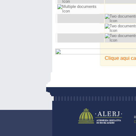
Clique aqui ca
R
C