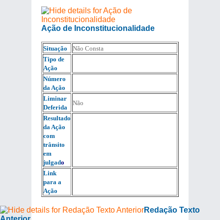
Ação de Inconstitucionalidade
Situação
Não Consta
Tipo de
Ação
Número
da Ação
Liminar
Não
Deferida
Resultado
da Ação
com
trânsito
em
julgad
o
Link
para a
Ação
Redação Texto
Anterior