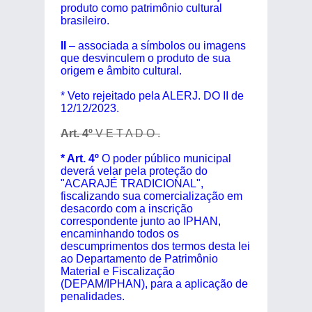
produto como patrimônio cultural
brasileiro.
II
– associada a símbolos ou imagens
que desvinculem o produto de sua
origem e âmbito cultural.
* Veto rejeitado pela ALERJ. DO II de
12/12/2023.
Art. 4º
V E T A D O .
* Art. 4º
O poder público municipal
deverá velar pela proteção do
"ACARAJÉ TRADICIONAL",
fiscalizando sua comercialização em
desacordo com a inscrição
correspondente junto ao IPHAN,
encaminhando todos os
descumprimentos dos termos desta lei
ao Departamento de Patrimônio
Material e Fiscalização
(DEPAM/IPHAN), para a aplicação de
penalidades.