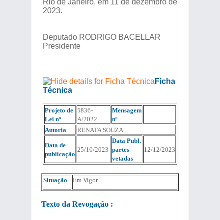
Rio de Janeiro, em 11 de dezembro de
2023.
Deputado RODRIGO BACELLAR
Presidente
Ficha
Técnica
Projeto de
5836-
Mensagem
Lei nº
A/2022
nº
Autoria
RENATA SOUZA
Data Publ.
Data de
25/10/2023
partes
12/12/2023
publicação
vetadas
Situação
Em Vigor
Texto da Revogação :