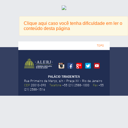
Clique aqui caso você tenha dificuldade em ler o
conteúdo desta página
TOPO
PALÁCIO TIRADENTES
Rua Primeiro de Março, s/n - Praça XV - Rio de Janeiro
CEP
20010-090
Telefone
+55 (21) 2588-1000
Fax
+55
(21) 2588-1516