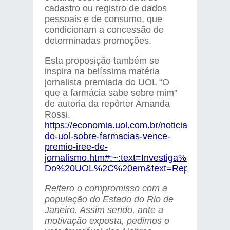
cadastro ou registro de dados
pessoais e de consumo, que
condicionam a concessão de
determinadas promoções.
Esta proposição também se
inspira na belíssima matéria
jornalista premiada do UOL “O
que a farmácia sabe sobre mim”
de autoria da repórter Amanda
Rossi.
https://economia.uol.com.br/noticias/redacao
do-uol-sobre-farmacias-vence-
premio-iree-de-
jornalismo.htm#:~:text=Investiga%C3
Do%20UOL%2C%20em&text=Reportagem%2
Reitero o compromisso com a
população do Estado do Rio de
Janeiro. Assim sendo, ante a
motivação exposta, pedimos o