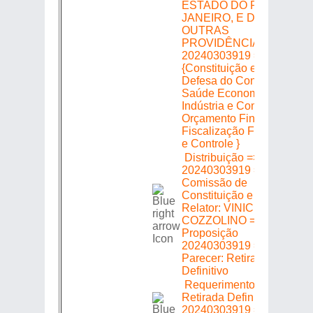
ESTADO DO RIO DE
JANEIRO, E DÁ
OUTRAS
PROVIDÊNCIAS. =>
20240303919 =>
{Constituição e Justiça
Defesa do Consumidor
Saúde Economia
Indústria e Comércio
Orçamento Finanças
Fiscalização Financeira
e Controle }
Distribuição =>
20240303919 =>
Comissão de
Constituição e Justiça =>
Relator: VINICIUS
COZZOLINO =>
Proposição
20240303919 =>
Parecer: Retirado em
Definitivo
Requerimento de
Retirada Definitiva =>
20240303919 =>