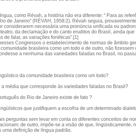
íngua, como Révah, a história não era diferente: “ Para as refe
o Rio de Janeiro” (RÉVAH, 1958:2). Révah seguia, provavelment
or considerarem necessária uma pronúncia unificada ou padroni
 teatro, da declamação e do canto eruditos do Brasil, ainda qu
 de falar, as variações fonéticas”.[1]
nesses Congressos o estabelecimento de normas de âmbito gene
a comunidade brasileira como um todo e de outro, não fizessem 
ndesse a nenhuma das variedades faladas no Brasil, no passa
 lingüístico da comunidade brasileira como um todo?
o a média que corresponde às variedades faladas no Brasil?
ortuguês do Rio de Janeiro existe de fato ?
alingüísticos que justifiquem a escolha de um determinado dial
is perguntas sem levar em conta os diferentes conceitos de norm
lacionam; de outro, impõe-se a visão de que, lingüisticamente, n
 uma definição de língua padrão.