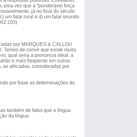
a respostas positivas. Entretanto,
, uma vez que a “ponderável força
rovavelmente, já no final do século
c) um falar rural e d) um falar oriundo
002:103)
verificadas por MARQUES & CALLOU
l. Temos de convir que existe muita
o, qual seria a pronúncia ideal: a
adrão e mais freqüente em outras
ja, as africadas, consideradas por
tendo por base as determinações do
mas também de fatos que a língua
ção da língua: