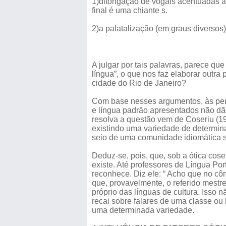
1)ditongação de vogais acentuadas an
final é uma chiante s.
2)a palatalização (em graus diversos)
A julgar por tais palavras, parece que
língua”, o que nos faz elaborar outra
cidade do Rio de Janeiro?
Com base nesses argumentos, às perg
e língua padrão apresentados não dão
resolva a questão vem de Coseriu (1
existindo uma variedade de determina
seio de uma comunidade idiomática s
Deduz-se, pois, que, sob a ótica cose
existe. Até professores de Língua P
reconhece. Diz ele: “ Acho que no cô
que, provavelmente, o referido mest
próprio das línguas de cultura. Isso n
recai sobre falares de uma classe ou 
uma determinada variedade.