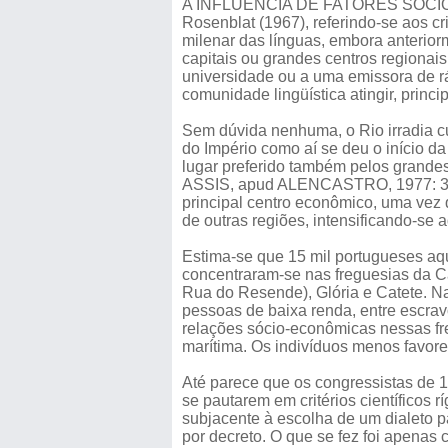
A INFLUÊNCIA DE FATORES SÓC
Rosenblat (1967), referindo-se aos cr
milenar das línguas, embora anterior
capitais ou grandes centros regionais
universidade ou a uma emissora de r
comunidade lingüística atingir, princ
Sem dúvida nenhuma, o Rio irradia c
do Império como aí se deu o início 
lugar preferido também pelos grandes
ASSIS, apud ALENCASTRO, 1977: 35).
principal centro econômico, uma vez 
de outras regiões, intensificando-se 
Estima-se que 15 mil portugueses aq
concentraram-se nas freguesias da Ca
Rua do Resende), Glória e Catete. N
pessoas de baixa renda, entre escrav
relações sócio-econômicas nessas fre
marítima. Os indivíduos menos favor
Até parece que os congressistas de
se pautarem em critérios científicos 
subjacente à escolha de um dialeto p
por decreto. O que se fez foi apenas