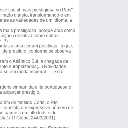
sse social mais prestigiosa no País”.
rminado dialeto, transformando-o em
entre as variedades de um idioma, a
a mais prestigiosa, porque atua como
nção coercitiva sobre outras
: 3)
tas acima seriam positivas, já que,
o, de prestígio, conforme se observa
uzam o Atlântico Sul, a chegada de
nte europeizados(...) Novidades
o-se em moda imperial__, e daí
rdens vinham da elite portuguesa e
 alcançar prestígio..
lém de ter sido Corte, o Rio
se constata um expressivo número de
e bairros com alto Índice de
ia”.( O Globo, 24/03/2001).