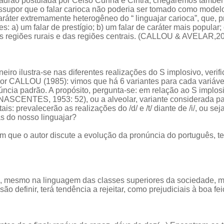
padrão postulada por Celso Cunha e Cintra, chegaremos também 
ssupor que o falar carioca não poderia ser tomado como modelo
aráter extremamente heterogêneo do “ linguajar carioca”, que, p
: a) um falar de prestígio; b) um falar de caráter mais popular; 
das regiões rurais e das regiões centrais. (CALLOU & AVELAR,2
aneiro ilustra-se nas diferentes realizações do S implosivo, 
 por CALLOU (1985): vimos que há 6 variantes para cada variáve
cia padrão. A propósito, pergunta-se: em relação ao S implosiv
 (NASCENTES, 1953: 52), ou a alveolar, variante considerada p
is: prevalecerão as realizações do /d/ e /t/ diante de /i/, ou se
s do nosso linguajar?
em que o autor discute a evolução da pronúncia do português, 
os, mesmo na linguagem das classes superiores da sociedade, 
 definir, terá tendência a rejeitar, como prejudiciais à boa fei