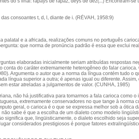
tes do s final: rapáys de rapaz, déys de dez(...) Encontram-s
 das consoantes t, d, l, diante de i. (RÉVAH, 1958:9)
 a palatal e a africada, realizações comuns no português carioca
 pergunta: que norma de pronúncia padrão é essa que exclui real
untas elaboradas inicialmente seriam atribuídas respostas neg
 conta do caráter extremamente heterogêneo do falar carioca.
980). Argumenta o autor que a norma da língua contém tudo o 
da língua superior a outra; é apenas igual ou diferente. Assim,
em estar atreladas a julgamentos de valor. (CUNHA, 1985)
riana, não há justificativa para tomarmos a fala carioca como 
ortuguesa, extremamente conservadores no que tange à norma c
mputo geral, o carioca é o que se expressa melhor sob a ótica d
re não sabe é que a escolha de um dialeto como modelo lingüí
ão significa que, lingüisticamente, o dialeto escolhido seja sup
lugar considerados prestigiosos é porque fatores extralingüísti