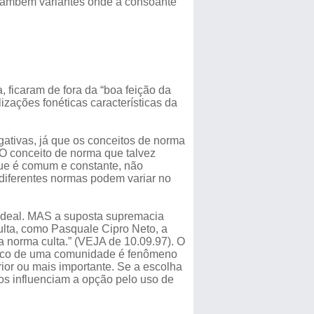
e também variantes onde a consoante
, ficaram de fora da “boa feição da
izações fonéticas características da
ativas, já que os conceitos de norma
 O conceito de norma que talvez
que é comum e constante, não
 diferentes normas podem variar no
o ideal. MAS a suposta supremacia
ulta, como Pasquale Cipro Neto, a
a norma culta.” (VEJA de 10.09.97). O
stico de uma comunidade é fenômeno
erior ou mais importante. Se a escolha
cos influenciam a opção pelo uso de