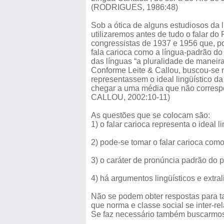
(RODRIGUES, 1986:48)
Sob a ótica de alguns estudiosos da l
utilizaremos antes de tudo o falar d
congressistas de 1937 e 1956 que, p
fala carioca como a língua-padrão do
das línguas “a pluralidade de maneiras
Conforme Leite & Callou, buscou-se 
representassem o ideal lingüístico d
chegar a uma média que não correspo
CALLOU, 2002:10-11)
As questões que se colocam são:
1) o falar carioca representa o ideal
2) pode-se tomar o falar carioca com
3) o caráter de pronúncia padrão do p
4) há argumentos lingüísticos e extr
Não se podem obter respostas para ta
que norma e classe social se inter-re
Se faz necessário também buscarmos