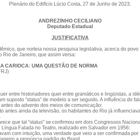
Plenário do Edifício Lúcio Costa, 27 de Junho de 2023.
ANDREZINHO CECILIANO
Deputado Estadual
JUSTIFICATIVA
mico, que norteia nossa pesquisa legislativa, acerca do povo
o Rio de Janeiro, que assim versa:
LA CARIOCA: UMA QUESTÃO DE NORMA
FRJ)
 entre historiadores quer entre gramáticos e lingüistas, a idé
um suposto “status” de modelo a ser seguido. A influência do fal
em antes do advento dos meios de comunicação:
 antes ainda da televisão, os habitantes do Rio já influenciav
.
parece que tal “status” se confirmou em dois Congressos Nacion
 Língua Falada no Teatro, realizado em Salvador em 1956:
mavam com intuição, uma verdade que veio a ser confirmada po
Janeiro a pronúncia padrão do Brasil.