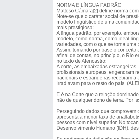
NORMA E LÍNGUA PADRÃO
Mattoso Câmara[2] define norma como o
Note-se que o caráter social de pres
modelo lingüístico de uma comunidade
mais prestigiosa:
A língua padrão, por exemplo, embor
modelo, como norma, como ideal lingü
variedades, com o que se torna uma 
Assim, tomando por base o conceito d
afinal de contas, no princípio, o Rio 
no texto de Alencastro:
A corte, as embaixadas estrangeiras,
profissionais europeus, engendram n
nacionais e estrangeiras recebiam a
irradiavam para o resto do país. (
E é na Corte que a relação dominador
não de qualquer dono de terra. Por is
Perseguindo dados que comprovem o pr
apresenta a menor taxa de analfabet
pessoas com nível superior. No tocan
Desenvolvimento Humano (IDH), destac