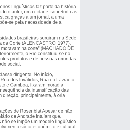
nos lingüísticos faz parte da história
ndo o autor, uma cidade, sobretudo as
stica graças a um jornal, a uma
mpõe-se pela necessidade de a
sidades brasileiras surgiram na Sede
rada da Corte (ALENCASTRO, 1977),
eiros moravam na corte” (MACHADO DE
iormente, o Rio constituiu-se no
entes produtos e de pessoas oriundas
ade social.
sse dirigente. No início,
 Rua dos Inválidos, Rua do Lavradio,
isto e Gamboa, fixaram moradia
onseqüência da intensificação das
direção, principalmente, à orla
rações de Rosenblat Apesar de não
 Mário de Andrade intuíam que,
s não se impõe um modelo lingüístico
olvimento sócio-econômico e cultural