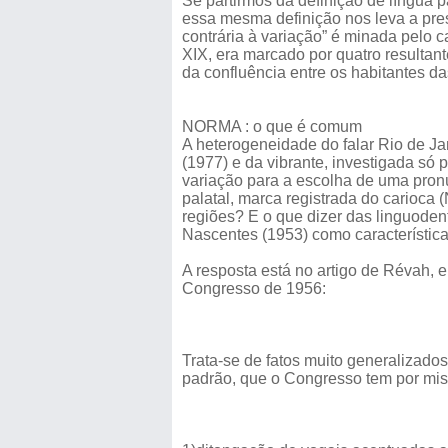
Se partirmos da definição de língua 
essa mesma definição nos leva a pre
contrária à variação” é minada pelo c
XIX, era marcado por quatro resultantes
da confluência entre os habitantes 
NORMA : o que é comum
A heterogeneidade do falar Rio de J
(1977) e da vibrante, investigada só
variação para a escolha de uma pronún
palatal, marca registrada do carioca
regiões? E o que dizer das linguodenta
Nascentes (1953) como característica
A resposta está no artigo de Révah, 
Congresso de 1956:
Trata-se de fatos muito generalizad
padrão, que o Congresso tem por missão