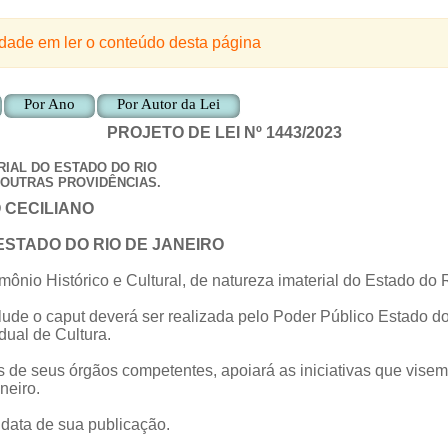
ldade em ler o conteúdo desta página
Por Ano
Por Autor da Lei
PROJETO DE LEI
Nº
1443/2023
RIAL DO ESTADO DO RIO
 OUTRAS PROVIDÊNCIAS.
 CECILIANO
ESTADO DO RIO DE JANEIRO
mônio Histórico e Cultural, de natureza imaterial do Estado do 
alude o caput deverá ser realizada pelo Poder Público Estado d
dual de Cultura.
és de seus órgãos competentes, apoiará as iniciativas que visem
neiro.
a data de sua publicação.