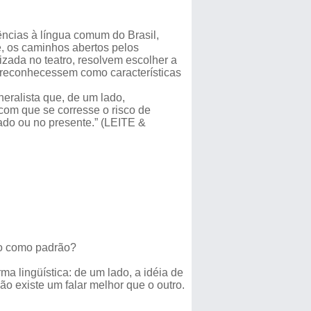
rências à língua comum do Brasil,
e, os caminhos abertos pelos
zada no teatro, resolvem escolher a
e reconhecessem como características
ralista que, de um lado,
com que se corresse o risco de
do ou no presente.” (LEITE &
eto como padrão?
a lingüística: de um lado, a idéia de
ão existe um falar melhor que o outro.