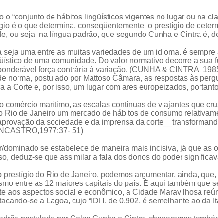
 “conjunto de hábitos lingüísticos vigentes no lugar ou na cla
tígio é o que determina, conseqüentemente, o prestígio de dete
, ou seja, na língua padrão, que segundo Cunha e Cintra é, d
a seja uma entre as muitas variedades de um idioma, é sempre 
ístico de uma comunidade. Do valor normativo decorre a sua fu
ponderável força contrária à variação. (CUNHA & CINTRA, 1985
e norma, postulado por Mattoso Câmara, as respostas às pergun
era a Corte e, por isso, um lugar com ares europeizados, portant
 o comércio marítimo, as escalas contínuas de viajantes que cr
o Rio de Janeiro um mercado de hábitos de consumo relativame
 aprovação da sociedade e da imprensa da corte__transformand
ALENCASTRO,1977:37- 51)
/dominado se estabelece de maneira mais incisiva, já que as o
so, deduz-se que assimilar a fala dos donos do poder significava
estígio do Rio de Janeiro, podemos argumentar, ainda, que, a
ismo entre as 12 maiores capitais do país. É aqui também que 
te aos aspectos social e econômico, a Cidade Maravilhosa reún
ando-se a Lagoa, cujo “IDH, de 0,902, é semelhante ao da Itál