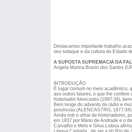
Destacamos importante trabalho acadê
seu sotaque e da cultura do Estado d
A SUPOSTA SUPREMACIA DA FA
Angela Marina Bravin dos Santos (U
INTRODUÇÃO
É lugar comum no meio acadêmico, quer
aos outros falares, o que lhe confere 
historiador Alencastro (1997:34), b
Bem longe do advento do rádio e muito
províncias.(ALENCASTRO, 1977:34)
Ainda sob o olhar de historiadores, 
em 1937 por Mário de Andrade e o de
Carvalho e Melo e Silva Lisboa afir
Língua Cantada , de ser a do Rio de 