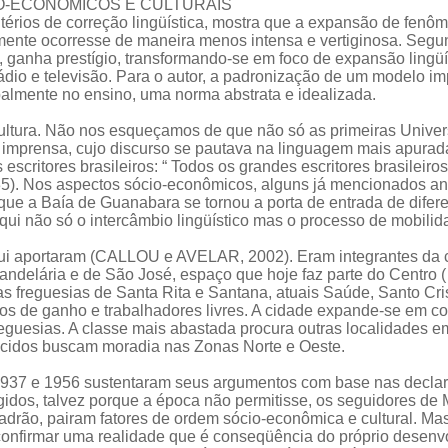
IO-ECONÔMICOS E CULTURAIS
itérios de correção lingüística, mostra que a expansão de fenôme
mente ocorresse de maneira menos intensa e vertiginosa. Segu
, ganha prestígio, transformando-se em foco de expansão lingüí
ádio e televisão. Para o autor, a padronização de um modelo i
ipalmente no ensino, uma norma abstrata e idealizada.
ultura. Não nos esqueçamos de que não só as primeiras Univer
da imprensa, cujo discurso se pautava na linguagem mais apu
 escritores brasileiros: “ Todos os grandes escritores brasil
 Nos aspectos sócio-econômicos, alguns já mencionados anter
que a Baía de Guanabara se tornou a porta de entrada de difer
aqui não só o intercâmbio lingüístico mas o processo de mobilid
ui aportaram (CALLOU e AVELAR, 2002). Eram integrantes da cla
ndelária e de São José, espaço que hoje faz parte do Centro (
as freguesias de Santa Rita e Santana, atuais Saúde, Santo Cr
os de ganho e trabalhadores livres. A cidade expande-se em c
guesias. A classe mais abastada procura outras localidades em 
ecidos buscam moradia nas Zonas Norte e Oeste.
 1937 e 1956 sustentaram seus argumentos com base nas decla
rígidos, talvez porque a época não permitisse, os seguidores de
adrão, pairam fatores de ordem sócio-econômica e cultural. Ma
 confirmar uma realidade que é conseqüência do próprio desenv