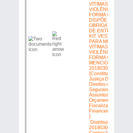
DISPÕE SOBRE A
OBRIGATORIEDAD
DE ENTREGA DE
KIT VESTUÁRIO
PARA MULHERES
VÍTIMAS DE
VIOLÊNCIA, NA
FORMA QUE
MENCIONA. =>
20190301606 =>
{Constituição e
Justiça Defesa dos
Direitos da Mulher
Segurança Pública 
Assuntos de Polícia
Orçamento Finanças
Fiscalização
Financeira e Control
}
Distribuição =>
20190301606 =>
Comissão de