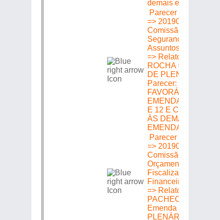
demais emendas
Parecer em Plenári
=> 20190301606 =>
Comissão de
Segurança Pública 
Assuntos de Polícia
=> Relator: MARTH
ROCHA => Emenda
DE PLENÁRIO =>
Parecer:
FAVORÁVEL ÀS
EMENDAS 1, 10, 11
E 12 E CONTRÁRI
ÀS DEMAIS
EMENDAS
Parecer em Plenári
=> 20190301606 =>
Comissão de
Orçamento Finanças
Fiscalização
Financeira e Control
=> Relator: MÁRCIO
PACHECO =>
Emenda DE
PLENÁRIO =>