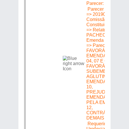
Parecer: Favorável
Parecer em Plenári
=> 20190301606 =>
Comissão de
Constituição e Justi
=> Relator: MÁRCIO
PACHECO =>
Emenda 1606/2019
=> Parecer:
FAVORÁVEL ÀS
EMENDAS N.ºS 03,
04, 07 E 08,
FAVORÁVEL COM
SUBEMENDA
AGLUTINATIVA ÀS
EMENDAS N.ºS 05 
10,
PREJUDICADA A
EMENDA N.º 04
PELA EMENDA N.º
12,
CONTRÁRIO AS
DEMAIS EMENDAS
Requerimento de
Urgência =>