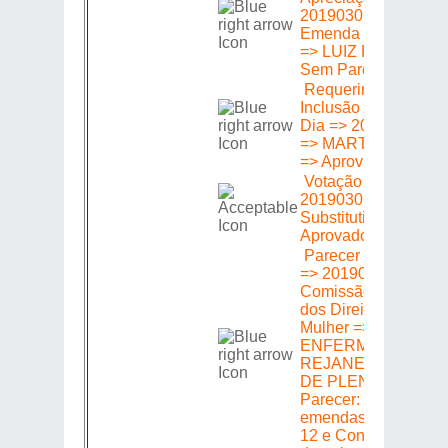
20190301606 =>
Emenda (s) 01 a 13
=> LUIZ PAULO =>
Sem Parecer =>
Requerimento de
Inclusão na Ordem 
Dia => 2019030160
=> MARTHA ROCH
=> Aprovado
Votação =>
20190301606 =>
Substitutivo CCJ =>
Aprovado (a) (s)
Parecer em Plenári
=> 20190301606 =>
Comissão de Defes
dos Direitos da
Mulher => Relator:
ENFERMEIRA
REJANE => Emend
DE PLENÁRIO =>
Parecer: Favorável 
emendas 1, 10, 11 e
12 e Contrário às