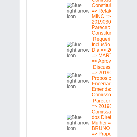
Constituição e Justi
=> Relator: CARLO
MINC => Proposição
20190301606 =>
Parecer: Pela
Constitucionalidade
Requerimento de
Inclusão na Ordem 
Dia => 2019030160
=> MARTHA ROCH
=> Aprovado
Discussão Primeira
=> 20190301606 =>
Proposição =>
Encerrada Volta Co
Emendas às
Comissões Técnicas
Parecer em Plenári
=> 20190301606 =>
Comissão de Defes
dos Direitos da
Mulher => Relator:
BRUNO DAUAIRE
=> Proposição