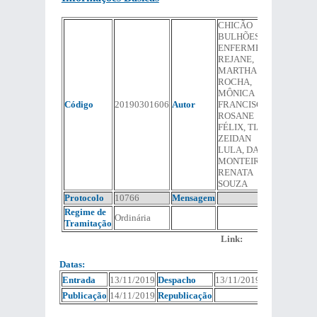
CHICÃO
BULHÕES,
ENFERMEIRA
REJANE,
MARTHA
ROCHA,
MÔNICA
Código
20190301606
Autor
FRANCISCO,
ROSANE
FÉLIX, TIA JU,
ZEIDAN
LULA, DANI
MONTEIRO,
RENATA
SOUZA
Protocolo
10766
Mensagem
Regime de
Ordinária
Tramitação
Link:
Datas:
Entrada
13/11/2019
Despacho
13/11/2019
Publicação
14/11/2019
Republicação