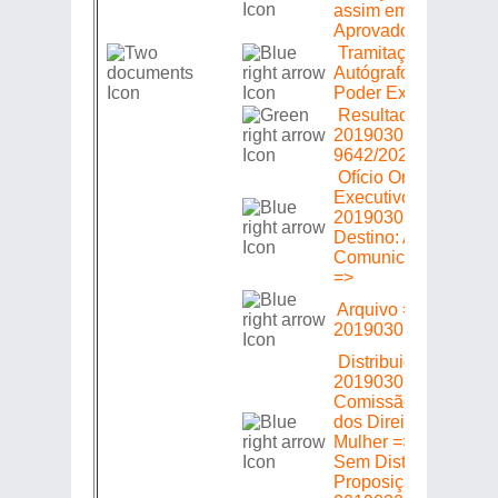
assim emendada =>
Aprovado (a) (s)
Tramitação de
Autógrafo; Envio ao
Poder Executivo
Resultado Final =>
20190301606 => Lei
9642/2022
Ofício Origem: Pode
Executivo =>
20190301606 =>
Destino: Alerj =>
Comunicar Sanção
=>
Arquivo =>
20190301606
Distribuição =>
20190301606 =>
Comissão de Defes
dos Direitos da
Mulher => Relator:
Sem Distribuição =>
Proposição