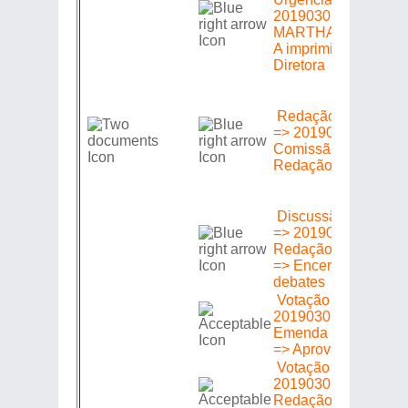
20190301606 =>
MARTHA ROCHA =
A imprimir e à Mesa
Diretora
Redação do Vencid
=> 20190301606 =>
Comissão de
Redação
Discussão Segunda
=> 20190301606 =>
Redação do Vencid
=> Encerrada sem
debates
Votação =>
20190301606 =>
Emenda de redação
=> Aprovado (a) (s)
Votação =>
20190301606 =>
Redação do Vencid