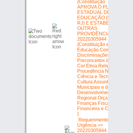
APROVA O PLANO
ESTADUAL DE
EDUCAÇÃO (PEE-
RJ) E ESTABELECE
OUTRAS
PROVIDÊNCIAS =>
18/
20220305944 =>
{Constituição e Justiça
Educação Combate às
Discriminações e
Preconceitos de Raça
Cor Etnia Religião e
Procedência Nacional
Ciência e Tecnologia
Cultura Assuntos
Municipais e de
Desenvolvimento
Regional Orçamento
Finanças Fiscalização
Financeira e Controle
}
Requerimento de
Urgência =>
20220305944 =>