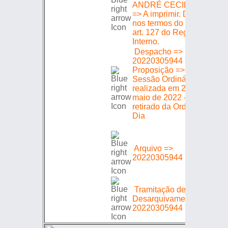
ANDRÉ CECILIANO
23/
=> A imprimir. Deferido
nos termos do § 4 do
art. 127 do Regimento
Interno.
Despacho =>
20220305944 =>
Proposição => =>
Sessão Ordinária
realizada em 24 de
25/
maio de 2022 -
retirado da Ordem do
Dia
Arquivo =>
01/
20220305944
Tramitação de
Desarquivamento =>
20/
20220305944