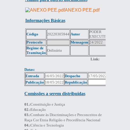
ANEXO PEE.pdf
Informações Básicas
PODER
Código
20220305944
Autor
EXECUTIVO
Protocolo
Mensagem
24/2022
Regime de
Ordinária
Tramitação
Link:
Datas:
Entrada
16/05/2022
Despacho
17/05/2022
Publicação
18/05/2022
Republicação
Comissões a serem distribuidas
01.:
Constituição e Justiça
02.:
Educação
03.:
Combate às Discriminações e Preconceitos de
Raça Cor Etnia Religião e Procedência Nacional
04.:
Ciência e Tecnologia