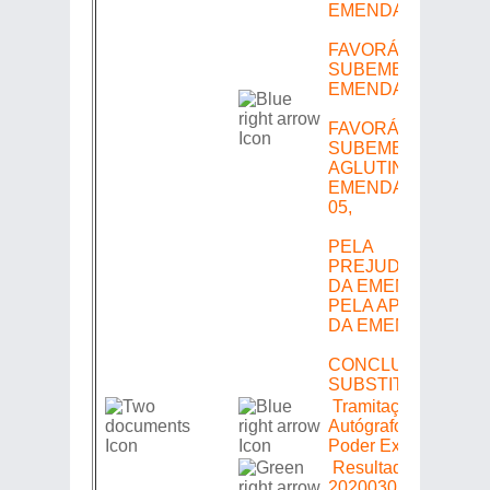
EMENDA N.º 02,
FAVORÁVEL COM
SUBEMENDA À
EMENDA N.º 03,
FAVORÁVEL COM
SUBEMENDA
AGLUTINATIVA ÀS
EMENDAS N.ºS 04 
05,
PELA
PREJUDICABILIDA
DA EMENDA N.º 01
PELA APROVAÇÃO
DA EMENDA N.º 02,
CONCLUINDO POR
SUBSTITUTIVO
Tramitação de
Autógrafo; Envio ao
Poder Executivo
Resultado Final =>
20200302178 => Lei