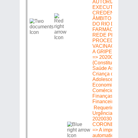
AUTORIZA O POD
EXECUTIVO A
CREDENCIAR NO
ÂMBITO DO ESTA
DO RIO DE JANEIR
FARMÁCIAS DA
REDE PRIVADA PA
PROCEDER A
VACINAÇÃO CONT
A GRIPE EM IDOSO
=> 20200302178 =>
{Constituição e Justi
Saúde Assuntos da
Criança do
Adolescente e do Id
Economia Indústria 
Comércio Orçament
Finanças Fiscalizaç
Financeira e Control
Requerimento de
Urgência =>
20200302178 =>
CORONEL SALEMA
=> A imprimir. Deferi
automaticamente no