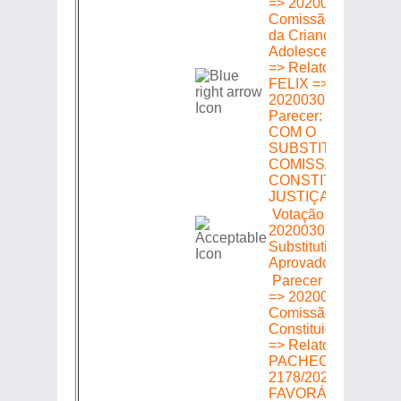
=> 20200302178 =>
Comissão de Assunt
da Criança do
Adolescente e do Id
=> Relator: ROSAN
FELIX => Emenda
20200302178 =>
Parecer: FAVORÁV
COM O
SUBSTITUTIVO DA
COMISSÃO DE
CONSTITUIÇÃO E
JUSTIÇA
Votação =>
20200302178 =>
Substitutivo CCJ =>
Aprovado (a) (s)
Parecer em Plenári
=> 20200302178 =>
Comissão de
Constituição e Justi
=> Relator: MÁRCIO
PACHECO => Emen
2178/2020 => Parece
FAVORÁVEL À