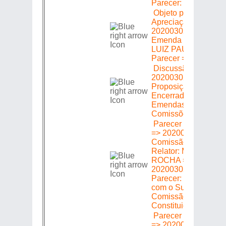
Parecer: Favorável
Objeto para
Apreciação =>
20200302178 =>
Emenda (S) 01 a 05
LUIZ PAULO => Se
Parecer =>
Discussão Única =>
20200302178 =>
Proposição =>
Encerrada Volta Co
Emendas às
Comissões Técnicas
Parecer em Plenári
=> 20200302178 =>
Comissão de Saúde
Relator: MARTHA
ROCHA => Emenda
2020030212178 =>
Parecer: Favorável
com o Substitutivo d
Comissão de
Constituição e Justi
Parecer em Plenári
=> 20200302178 =>