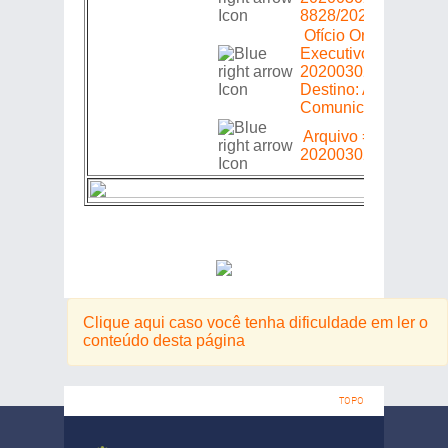
8828/2020
Ofício Origem: Pode
Executivo =>
20200302178 =>
Destino: Alerj =>
Comunicar Sanção 
Arquivo =>
20200302178
Clique aqui caso você tenha dificuldade em ler o
conteúdo desta página
TOPO