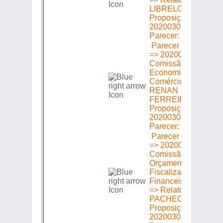
LIBRELON =>
Proposição
20200302178 =>
Parecer: Favorável
Parecer em Plenári
=> 20200302178 =>
Comissão de
Economia Indústria 
Comércio => Relator
RENAN
FERREIRINHA =>
Proposição
20200302178 =>
Parecer: Favorável
Parecer em Plenári
=> 20200302178 =>
Comissão de
Orçamento Finanças
Fiscalização
Financeira e Control
=> Relator: MÁRCIO
PACHECO =>
Proposição
20200302178 =>