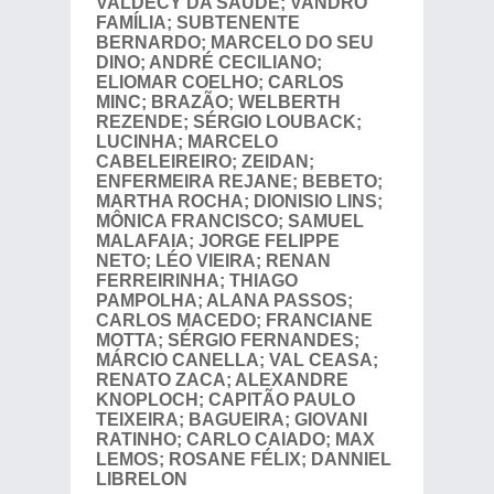
VALDECY DA SAÚDE; VANDRO
FAMÍLIA; SUBTENENTE
BERNARDO; MARCELO DO SEU
DINO; ANDRÉ CECILIANO;
ELIOMAR COELHO; CARLOS
MINC; BRAZÃO; WELBERTH
REZENDE; SÉRGIO LOUBACK;
LUCINHA; MARCELO
CABELEIREIRO; ZEIDAN;
ENFERMEIRA REJANE; BEBETO;
MARTHA ROCHA; DIONISIO LINS;
MÔNICA FRANCISCO; SAMUEL
MALAFAIA; JORGE FELIPPE
NETO; LÉO VIEIRA; RENAN
FERREIRINHA; THIAGO
PAMPOLHA; ALANA PASSOS;
CARLOS MACEDO; FRANCIANE
MOTTA; SÉRGIO FERNANDES;
MÁRCIO CANELLA; VAL CEASA;
RENATO ZACA; ALEXANDRE
KNOPLOCH; CAPITÃO PAULO
TEIXEIRA; BAGUEIRA; GIOVANI
RATINHO; CARLO CAIADO; MAX
LEMOS; ROSANE FÉLIX; DANNIEL
LIBRELON