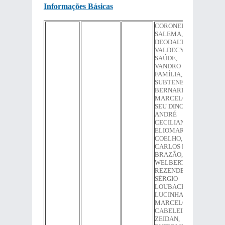
Informações Básicas
CORONEL
SALEMA, DR.
DEODALTO,
VALDECY DA
SAÚDE,
VANDRO
FAMÍLIA,
SUBTENENTE
BERNARDO,
MARCELO DO
SEU DINO,
ANDRÉ
CECILIANO,
ELIOMAR
COELHO,
CARLOS MINC,
BRAZÃO,
WELBERTH
REZENDE,
SÉRGIO
LOUBACK,
LUCINHA,
MARCELO
CABELEIREIRO,
ZEIDAN,