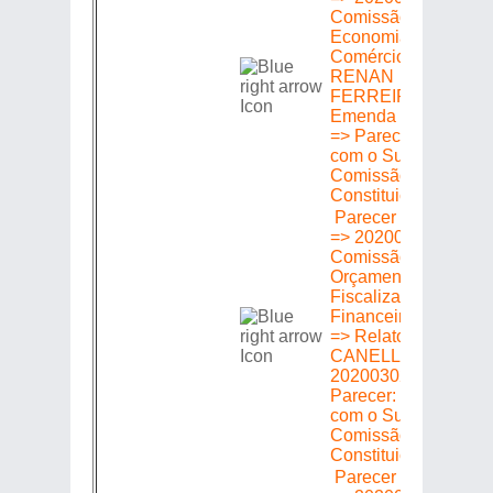
Comissão de
Economia Indústria 
Comércio => Relator
RENAN
FERREIRINHA =>
Emenda 202003021
=> Parecer: Favoráv
com o Substitutivo d
Comissão de
Constituição e Justi
Parecer em Plenári
=> 20200302178 =>
Comissão de
Orçamento Finanças
Fiscalização
Financeira e Control
=> Relator: MARCIO
CANELLA => Emen
20200302178 =>
Parecer: Favorável
com o Substitutivo d
Comissão de
Constituição e Justi
Parecer em Plenári