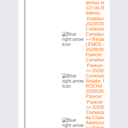
termos do § 4º do Art
127 do Regimento
Interno.
Distribuição =>
20200302178 =>
Comissão de
Constituição e Justi
=> Relator: MAX
LEMOS => Proposiç
20200302178 =>
Parecer: Pela
Constitucionalidade
Parecer em Plenári
=> 20200302178 =>
Comissão de Saúde
Relator: MARTHA
ROCHA => Proposiç
20200302178 =>
Parecer: Favorável
Parecer em Plenári
=> 20200302178 =>
Comissão de Assunt
da Criança do
Adolescente e do Id
=> Relator: DANNIE