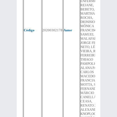
ENFERMEIRA
REJANE,
BEBETO,
MARTHA
ROCHA,
DIONISIO LINS,
MÔNICA
Código
20200302178
Autor
FRANCISCO,
SAMUEL
MALAFAIA,
JORGE FELIPPE
NETO, LÉO
VIEIRA, RENAN
FERREIRINHA,
THIAGO
PAMPOLHA,
ALANA PASSOS,
CARLOS
MACEDO,
FRANCIANE
MOTTA, SÉRGIO
FERNANDES,
MÁRCIO
CANELLA, VAL
CEASA,
RENATO ZACA,
ALEXANDRE
KNOPLOCH,