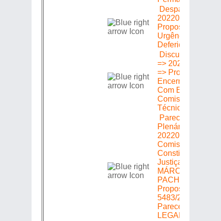
Despacho =>
20220305483 =>
Proposição =>
Urgência =>
Deferida
Discussão Única
=> 20220305483
=> Proposição =>
Encerrada Volta
Com Emendas às
Comissões
Técnicas.
Parecer em
Plenário =>
20220305483 =>
Comissão de
Constituição e
Justiça => Relator
MÁRCIO
PACHECO =>
Proposição
5483/2022 =>
Parecer:
LEGALIDADE,