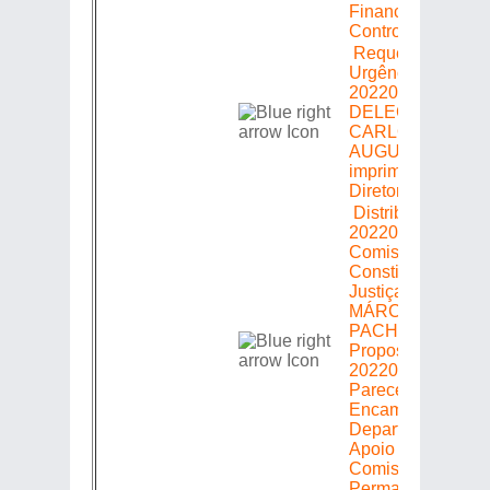
Financeira e
Controle }
Requerimento de
Urgência =>
20220305483 =>
DELEGADO
CARLOS
AUGUSTO => A
imprimir e à Mesa
Diretora
Distribuição =>
20220305483 =>
Comissão de
Constituição e
Justiça => Relator
MÁRCIO
PACHECO =>
Proposição
20220305483 =>
Parecer:
Encaminhado ao
Departamento de
Apoio às
Comissões
Permanentes