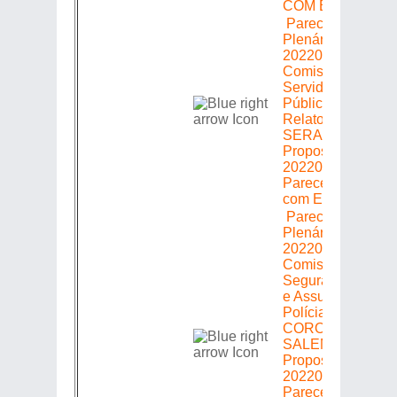
COM EMENDAS
Parecer em
Plenário =>
20220305483 =>
Comissão de
Servidores
Públicos =>
Relator: FLAVIO
SERAFINI =>
Proposição
20220305483 =>
Parecer: Favoráve
com Emenda (s)
Parecer em
Plenário =>
20220305483 =>
Comissão de
Segurança Públic
e Assuntos de
Polícia => Relator
CORONEL
SALEMA =>
Proposição
20220305483 =>
Parecer: Favoráve