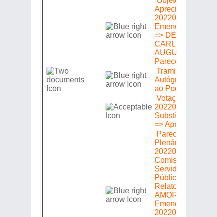
Objeto para
Apreciação =>
20220305483 =>
Emenda (s) 01 a 
=> DELEGADO
CARLOS
AUGUSTO => S
Parecer =>
Tramitação de
Autógrafo; Envio
ao Poder Executi
Votação =>
20220305483 =>
Substitutivo CCJ
=> Aprovado (a) (s
Parecer em
Plenário =>
20220305483 =>
Comissão de
Servidores
Públicos =>
Relator: RODRIG
AMORIM =>
Emenda
20220305483 =>