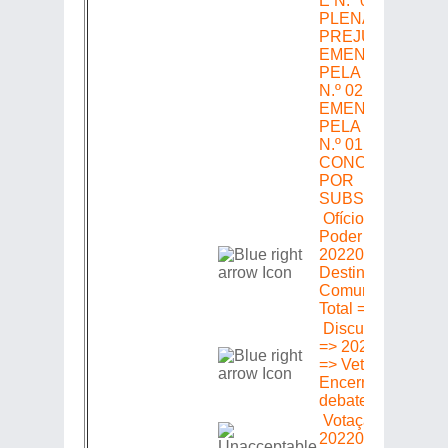
E N.º 03 DE
PLENÁRIO,
PREJUDICADA A
EMENDA N.º 01
PELA EMENDA
N.º 02 DA CCJ;
EMENDA N.º 02
PELA EMENDA
N.º 01 DA CCJ,
CONCLUINDO
POR
SUBSTITUTIVO
Ofício Origem:
Poder Executivo 
20220305483 =>
Destino: Alerj =>
Comunicar Veto
Total =>
Discussão Única
=> 20220305483
=> Veto Total =>
Encerrada sem
debates
Votação =>
20220305483 =>