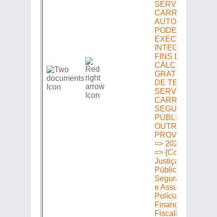
AUTORIZA O
PODER
EXECUTIVO A
INTEGRAR PAR
FINS DE
CÁLCULO DE
GRATIFICAÇÃO
DE TEMPO DE
SERVIÇO DAS
CARREIRAS DA
SEGURANÇA
PÚBLICA E DÁ
OUTRAS
PROVIDÊNCIAS
=> 20220305483
=> {Constituição e
Justiça Servidore
Públicos
Segurança Públic
e Assuntos de
Polícia Orçament
Finanças
Fiscalização