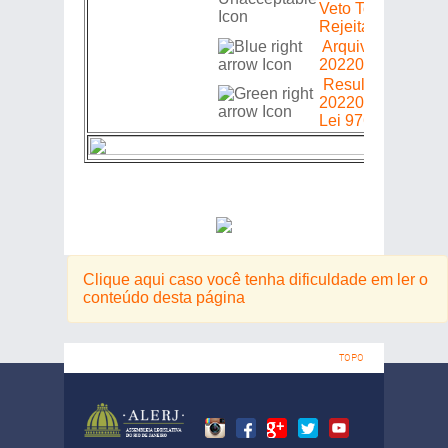
Veto Total =>
Rejeitado (a) (s)
Arquivo =>
20220305483
Resultado Final 
20220305483 =>
Lei 9768/2022
Clique aqui caso você tenha dificuldade em ler o
conteúdo desta página
TOPO