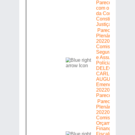
Parecer: Favoráve
com o Substitutiv
da Comissão de
Constituição e
Justiça
Parecer em
Plenário =>
20220305483 =>
Comissão de
Segurança Públic
e Assuntos de
Polícia => Relator
DELEGADO
CARLOS
AUGUSTO =>
Emenda
20220305483 =>
Parecer: Favoráve
Parecer em
Plenário =>
20220305483 =>
Comissão de
Orçamento
Finanças
Fiscalização