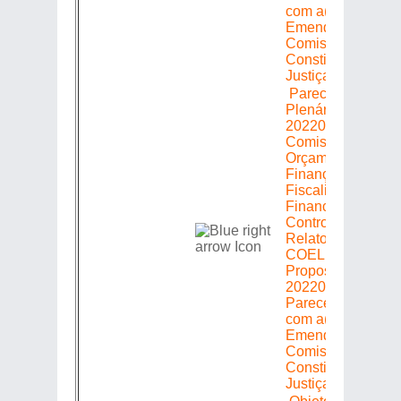
com a(s)
Emenda(s) da
Comissão de
Constituição e
Justiça
Parecer em
Plenário =>
20220305483 =>
Comissão de
Orçamento
Finanças
Fiscalização
Financeira e
Controle =>
Relator: ELIOMA
COELHO =>
Proposição
20220305483 =>
Parecer: Favoráve
com a(s)
Emenda(s) da
Comissão de
Constituição e
Justiça