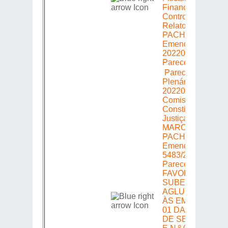
Financeira e
Controle =>
Relator: MÁRCIO
PACHECO =>
Emenda
20220305483 =>
Parecer: Favoráve
Parecer em
Plenário =>
20220305483 =>
Comissão de
Constituição e
Justiça => Relator
MARCIO
PACHECO =>
Emenda
5483/2022 =>
Parecer:
FAVORÁVEL CO
SUBEMENDA
AGLUTINATIVA
ÀS EMENDAS N.
01 DA COMISSÃ
DE SERVIDORE